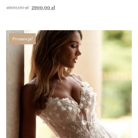
4900,00
zł
2900,00
zł
Promocja!