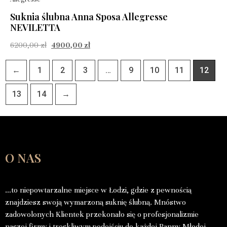
Suknia ślubna Anna Sposa Allegresse
NEVILETTA
6200,00
zł
4900,00
zł
←
1
2
3
…
9
10
11
12
13
14
→
O NAS
…to niepowtarzalne miejsce w Łodzi, gdzie z pewnością
znajdziesz swoją wymarzoną suknię ślubną. Mnóstwo
zadowolonych Klientek przekonało się o profesjonalizmie
naszej firmy i troskliwym podejściu do każdej Panny Młodej.