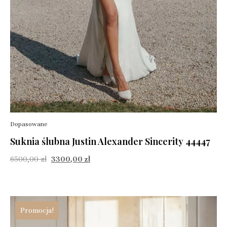
Dopasowane
Suknia ślubna Justin Alexander Sincerity 44447
6500,00
zł
3300,00
zł
Promocja!