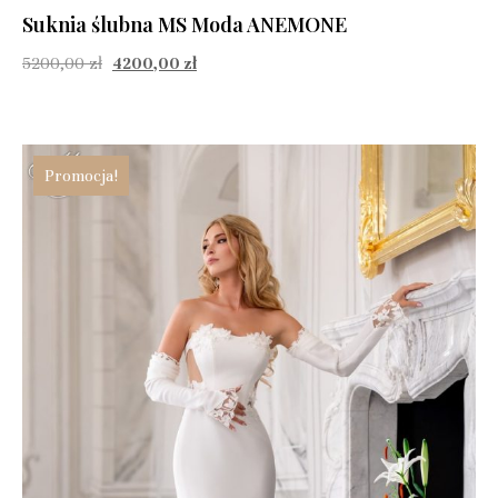
Suknia ślubna MS Moda ANEMONE
5200,00
zł
4200,00
zł
Promocja!