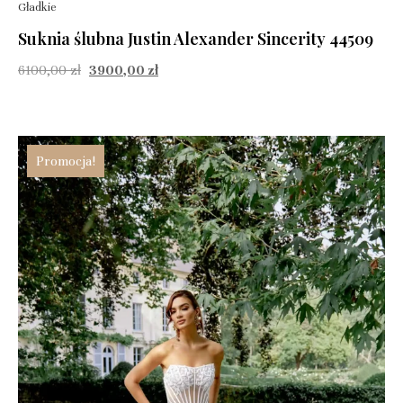
Gładkie
Suknia ślubna Justin Alexander Sincerity 44509
6100,00
zł
3900,00
zł
Promocja!