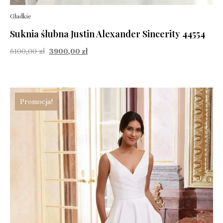
Gładkie
Suknia ślubna Justin Alexander Sincerity 44554
6100,00
zł
3900,00
zł
Promocja!