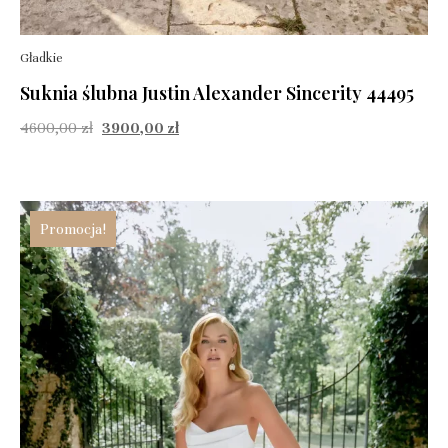
Gładkie
Suknia ślubna Justin Alexander Sincerity 44495
4600,00
zł
3900,00
zł
Promocja!