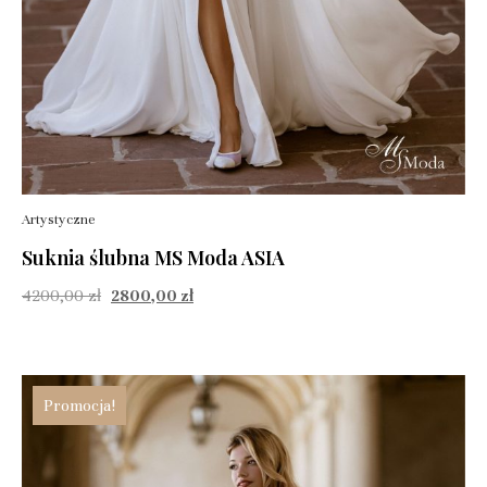
Artystyczne
Suknia ślubna MS Moda ASIA
4200,00
zł
2800,00
zł
Promocja!