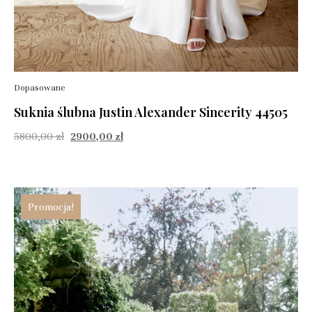
Dopasowane
Suknia ślubna Justin Alexander Sincerity 44505
5800,00
zł
2900,00
zł
Promocja!