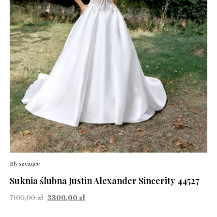
Błyszczące
Suknia ślubna Justin Alexander Sincerity 44527
7100,00
zł
3300,00
zł