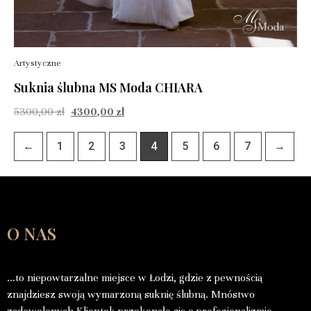
Artystyczne
Suknia ślubna MS Moda CHIARA
5300,00
zł
4300,00
zł
←
1
2
3
4
5
6
7
→
O NAS
…to niepowtarzalne miejsce w Łodzi, gdzie z pewnością
znajdziesz swoją wymarzoną suknię ślubną. Mnóstwo