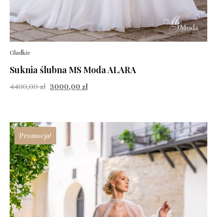
Gładkie
Suknia ślubna MS Moda ALARA
4400,00
zł
3000,00
zł
Promocja!