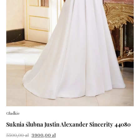
Gładkie
Suknia ślubna Justin Alexander Sincerity 44080
5500,00
zł
3900,00
zł