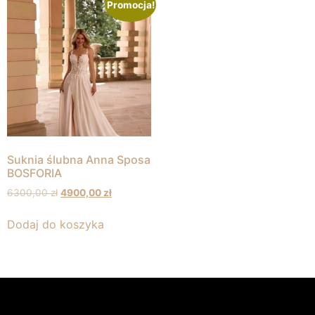
Promocja!
Suknia ślubna Anna Sposa
BOSFORIA
6300,00
zł
4900,00
zł
Dodaj do koszyka