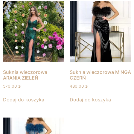
Suknia wieczorowa
Suknia wieczorowa MINGA
ARANIA ZIELEŃ
CZERŃ
570,00
zł
480,00
zł
Dodaj do koszyka
Dodaj do koszyka