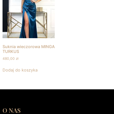
Suknia wieczorowa MINGA
TURKUS
480,00
zł
Dodaj do koszyka
O NAS