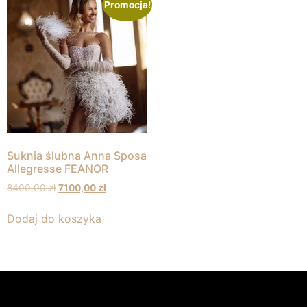
Promocja!
Suknia ślubna Anna Sposa
Allegresse FEANOR
8400,00
zł
7100,00
zł
Dodaj do koszyka