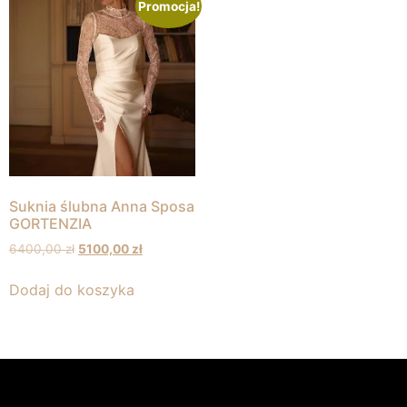
Promocja!
Suknia ślubna Anna Sposa
GORTENZIA
6400,00
zł
5100,00
zł
Dodaj do koszyka