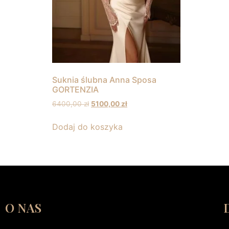
Suknia ślubna Anna Sposa
GORTENZIA
6400,00
zł
5100,00
zł
Dodaj do koszyka
O NAS