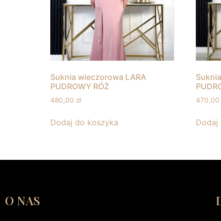
Suknia wieczorowa LARA
Sukni
PUDROWY RÓŻ
PUDR
480,00
zł
470,0
Dodaj do koszyka
Dodaj
O NAS