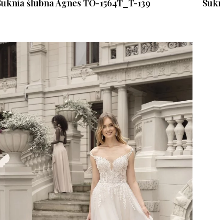
Suknia ślubna Agnes TO-1564T_T-139
Suk