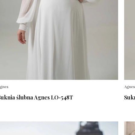
gnes
Agnes
Suknia ślubna Agnes LO-548T
Suk