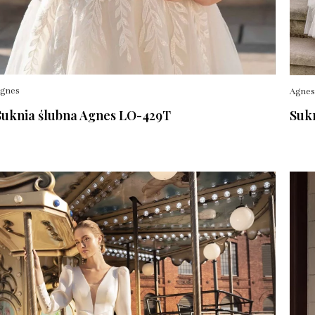
gnes
Agnes
Suknia ślubna Agnes LO-429T
Suk