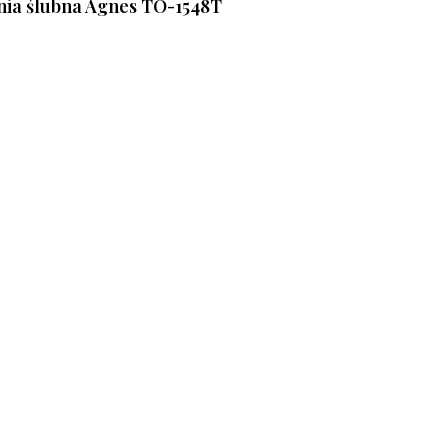
nia ślubna Agnes TO-1548T