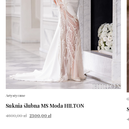
Artystyczne
G
Suknia ślubna MS Moda HILTON
4600,00
zł
2300,00
zł