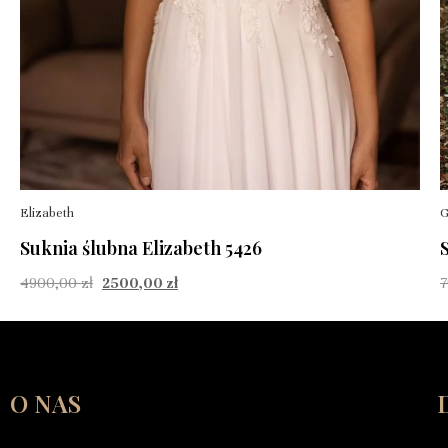
G
Elizabeth
Suknia ślubna Elizabeth 5426
4900,00
zł
2500,00
zł
O NAS