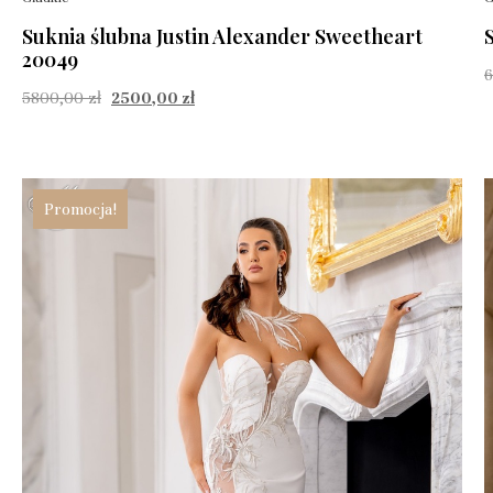
Suknia ślubna Justin Alexander Sweetheart
20049
5800,00
zł
2500,00
zł
Promocja!