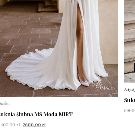
Artys
Suk
ładkie
5900
Suknia ślubna MS Moda MIRT
4400,00
zł
2600,00
zł