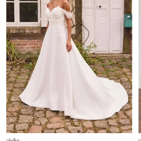
Gładkie
G