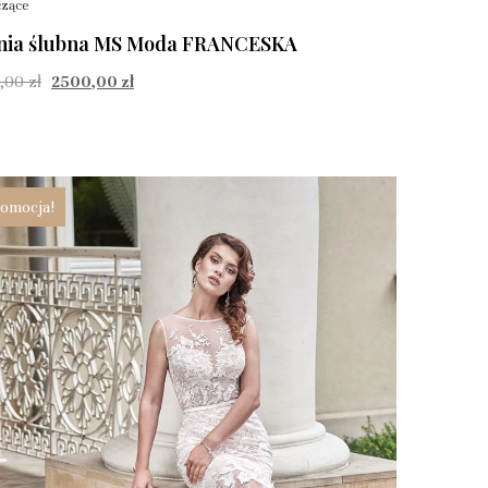
czące
nia ślubna MS Moda FRANCESKA
,00
zł
2500,00
zł
omocja!