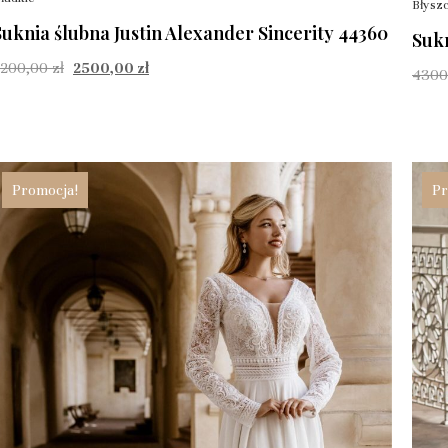
Błysz
Suknia ślubna Justin Alexander Sincerity 44360
Suk
6200,00
zł
2500,00
zł
4300
Promocja!
Pr