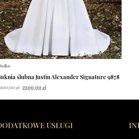
ładkie
Suknia ślubna Justin Alexander Signature 9878
7900,00
zł
2300,00
zł
DODATKOWE USŁUGI
IN