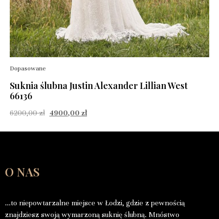
Dopasowane
Suknia ślubna Justin Alexander Lillian West
66136
6200,00
zł
4900,00
zł
O NAS
…to niepowtarzalne miejsce w Łodzi, gdzie z pewnością
znajdziesz swoją wymarzoną suknię ślubną. Mnóstwo