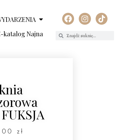
WYDARZENIA
-katalog Najna
knia
zorowa
 FUKSJA
0,00
zł