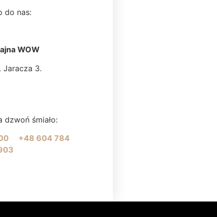
 do nas:
Najna WOW
. Jaracza 3.
a dzwoń śmiało:
 700
+48 604 784
903