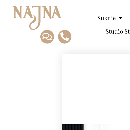
Suknie
Studio S