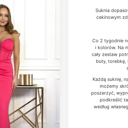
Suknia dopaso
cekinowym zdo
Co 2 tygodnie 
i kolorów. Na 
cały zestaw pot
buty, torebkę, 
Każdą suknię, n
możemy skróc
poszerzyć, wypro
podkreślić ta
według własneg