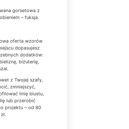
wana gorsetowa z
bieniem – fuksja.
nowa oferta wzorów
miejscu dopasujesz
rzebnych dodatków:
bieliznę, biżuterię,
szal.
awet z Twojej szafy,
ić, zmniejszyć,
filować linię biustu,
lię lub przerobić
o projektu – od 80
zł.