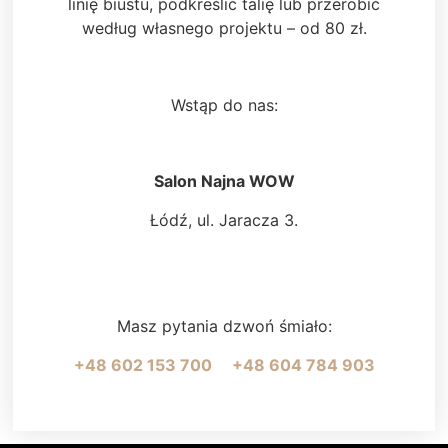
linię biustu, podkreślić talię lub przerobić
według własnego projektu – od 80 zł.
Wstąp do nas:
Salon Najna WOW
Łódź, ul. Jaracza 3.
Masz pytania dzwoń śmiało:
+48 602 153 700
+48 604 784 903