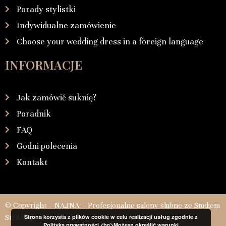
Porady stylistki
Indywidualne zamówienie
Choose your wedding dress in a foreign language
INFORMACJE
Jak zamówić suknię?
Poradnik
FAQ
Godni polecenia
Kontakt
© Copyright – NAJNA – Profesjonalne salony ślubne ze Studiem
Stylizacji
Strona korzysta z plików cookie w celu realizacji usług zgodnie z
Polityką prywatności.<br/>Możesz określić warunki