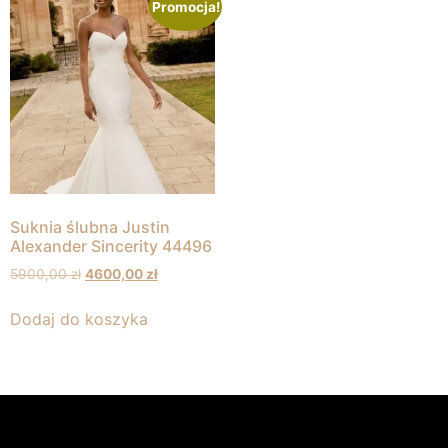
Promocja!
Suknia ślubna Justin
Alexander Sincerity 44496
5900,00
zł
4600,00
zł
Dodaj do koszyka