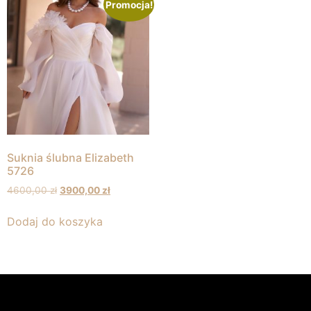
Promocja!
Suknia ślubna Elizabeth
5726
4600,00
zł
3900,00
zł
Dodaj do koszyka