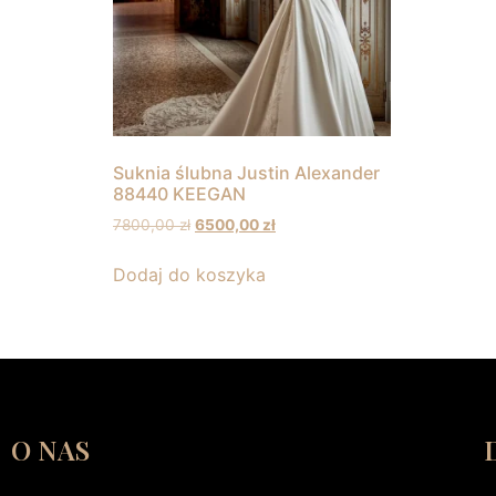
Suknia ślubna Justin Alexander
88440 KEEGAN
7800,00
zł
6500,00
zł
Dodaj do koszyka
O NAS