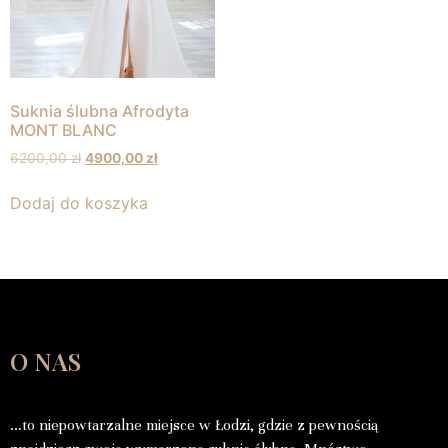
Suknia ślubna Afrodyta
MONT BLANC
6200,00
zł
4900,00
zł
Dodaj do koszyka
O NAS
…to niepowtarzalne miejsce w Łodzi, gdzie z pewnością