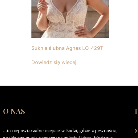
Suknia ślubna Agnes LO-429T
Dowiedz się więcej
O NAS
…to niepowtarzalne miejsce w Łodzi, gdzie z pewnością
znajdziesz swoją wymarzoną suknię ślubną. Mnóstwo