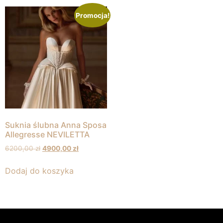
Promocja!
Suknia ślubna Anna Sposa
Allegresse NEVILETTA
6200,00
zł
4900,00
zł
Dodaj do koszyka