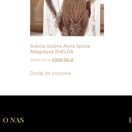
Suknia ślubna Anna Sposa
Allegresse SHELDA
7200,00
zł
3300,00
zł
Dodaj do koszyka
O NAS