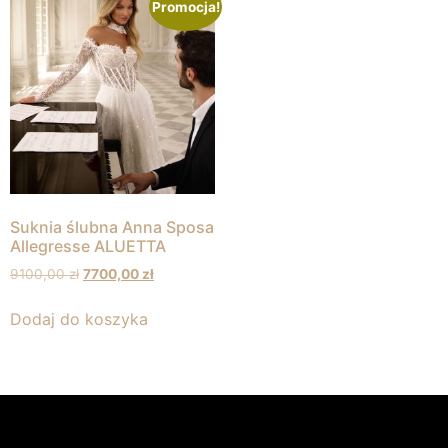
Promocja!
Suknia ślubna Anna Sposa
Allegresse ALUETTA
9100,00
zł
7700,00
zł
Dodaj do koszyka