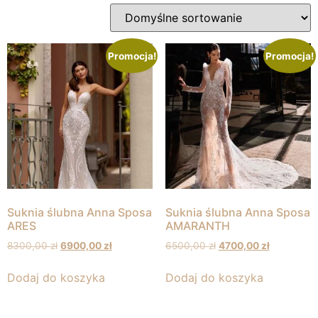
Promocja!
Promocja!
Suknia ślubna Anna Sposa
Suknia ślubna Anna Sposa
ARES
AMARANTH
8300,00
zł
6900,00
zł
6500,00
zł
4700,00
zł
Dodaj do koszyka
Dodaj do koszyka