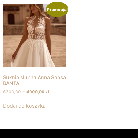
Promocja!
Suknia ślubna Anna Sposa
BANTA
6300,00
zł
4900,00
zł
Dodaj do koszyka