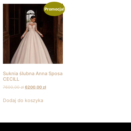
Promocja!
Suknia ślubna Anna Sposa
CECILL
7600,00
zł
6200,00
zł
Dodaj do koszyka