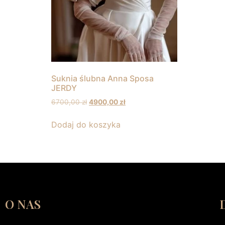
Suknia ślubna Anna Sposa
JERDY
6700,00
zł
4900,00
zł
Dodaj do koszyka
O NAS