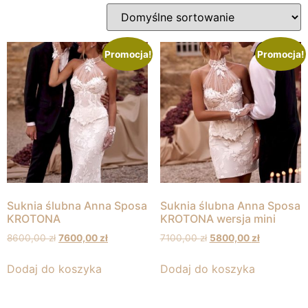
Promocja!
Promocja!
Suknia ślubna Anna Sposa
Suknia ślubna Anna Sposa
KROTONA
KROTONA wersja mini
8600,00
zł
7600,00
zł
7100,00
zł
5800,00
zł
Dodaj do koszyka
Dodaj do koszyka