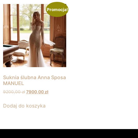
Promocja!
Suknia ślubna Anna Sposa
MANUEL
9200,00
zł
7900,00
zł
Dodaj do koszyka