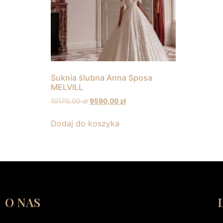
Suknia ślubna Anna Sposa
MELVILL
10170,00
zł
9590,00
zł
Dodaj do koszyka
O NAS