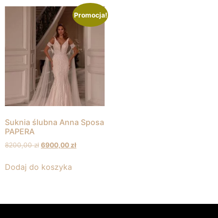
Promocja!
Suknia ślubna Anna Sposa
PAPERA
8200,00
zł
6900,00
zł
Dodaj do koszyka