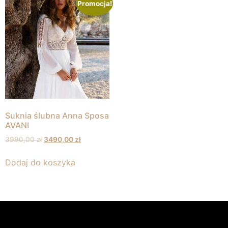
Promocja!
Suknia ślubna Anna Sposa
AVANI
3990,00
zł
3490,00
zł
Dodaj do koszyka