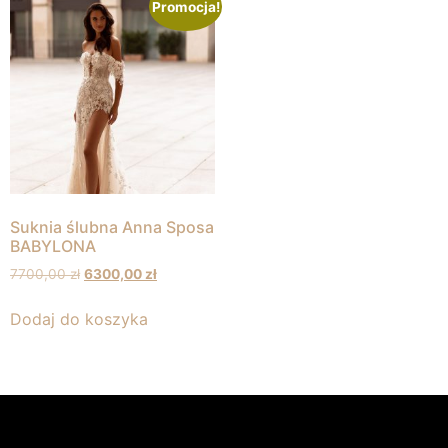
Promocja!
Suknia ślubna Anna Sposa
BABYLONA
7700,00
zł
6300,00
zł
Dodaj do koszyka