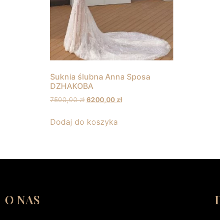
Suknia ślubna Anna Sposa
DZHAKOBA
7500,00
zł
6200,00
zł
Dodaj do koszyka
O NAS