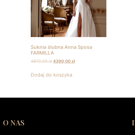
Suknia ślubna Anna Sposa
FARMILLA
4870,00
zł
4390,00
zł
Dodaj do koszyka
O NAS