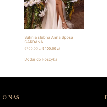
Suknia ślubna Anna Sposa
CARDANA
6700,00
zł
5400,00
zł
Dodaj do koszyka
O NAS