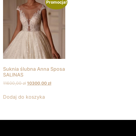
Promocja!
Suknia ślubna Anna Sposa
SALINAS
11600,00
zł
10300,00
zł
Dodaj do koszyka