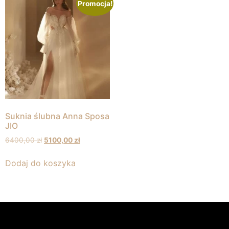
Promocja!
Suknia ślubna Anna Sposa
JIO
6400,00
zł
5100,00
zł
Dodaj do koszyka