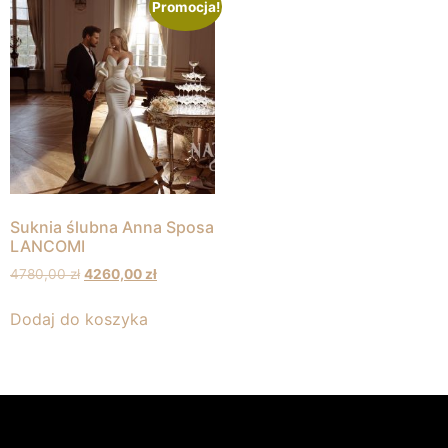
Promocja!
Suknia ślubna Anna Sposa
LANCOMI
4780,00
zł
4260,00
zł
Dodaj do koszyka