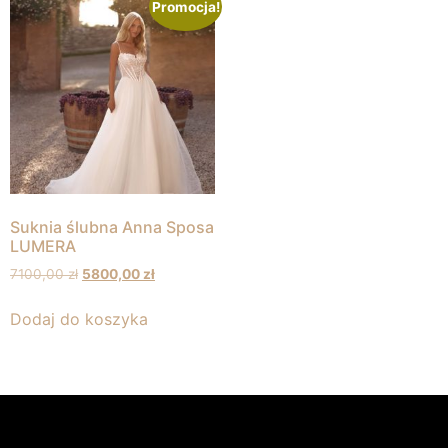
Promocja!
Suknia ślubna Anna Sposa
LUMERA
7100,00
zł
5800,00
zł
Dodaj do koszyka