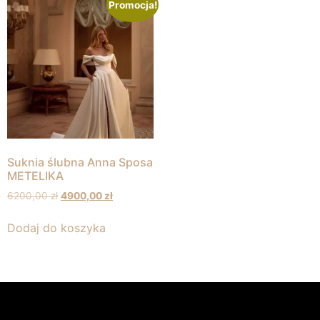
Promocja!
Suknia ślubna Anna Sposa
METELIKA
6200,00
zł
4900,00
zł
Dodaj do koszyka