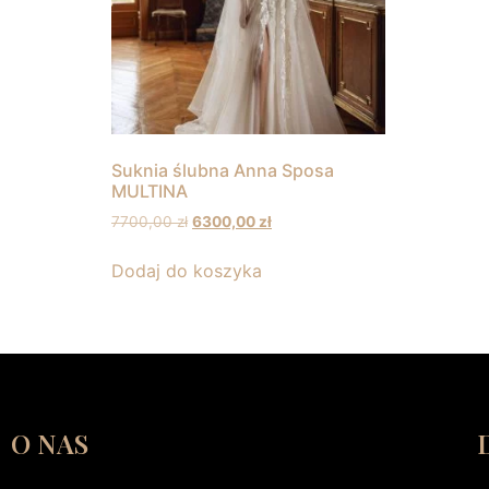
Suknia ślubna Anna Sposa
MULTINA
7700,00
zł
6300,00
zł
Dodaj do koszyka
O NAS