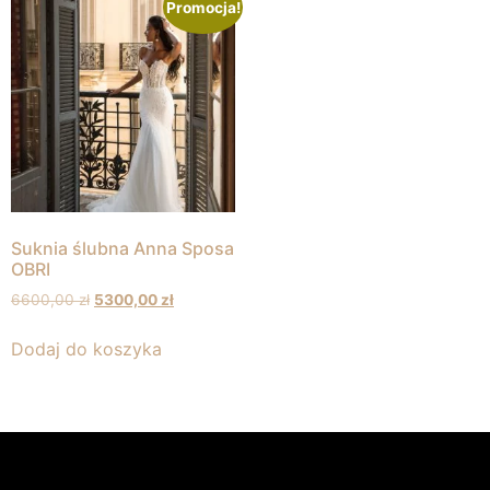
Promocja!
Suknia ślubna Anna Sposa
OBRI
6600,00
zł
5300,00
zł
Dodaj do koszyka