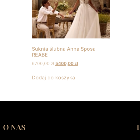
Suknia ślubna Anna Sposa
REABE
6700,00
zł
5400,00
zł
Dodaj do koszyka
O NAS