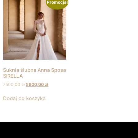
Promocja!
Suknia ślubna Anna Sposa
SIRELLA
7500,00
zł
5900,00
zł
Dodaj do koszyka