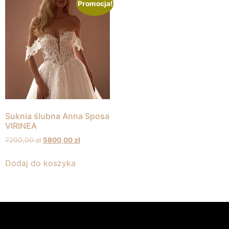
Promocja!
Suknia ślubna Anna Sposa
VIRINEA
7200,00
zł
5800,00
zł
Dodaj do koszyka