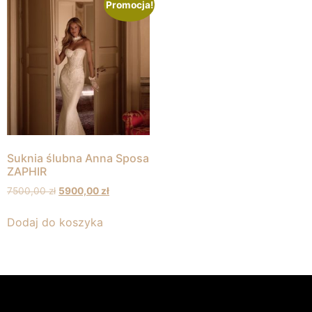
Promocja!
Suknia ślubna Anna Sposa
ZAPHIR
7500,00
zł
5900,00
zł
Dodaj do koszyka