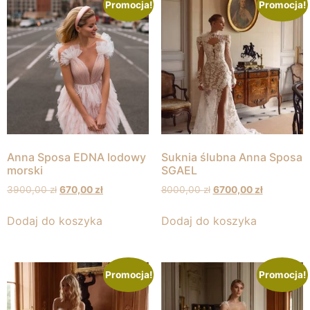
Promocja!
Promocja!
Anna Sposa EDNA lodowy
Suknia ślubna Anna Sposa
morski
SGAEL
3900,00
zł
670,00
zł
8000,00
zł
6700,00
zł
Dodaj do koszyka
Dodaj do koszyka
Promocja!
Promocja!