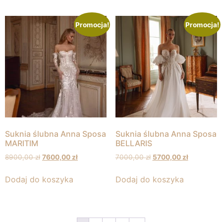
Promocja!
Promocja!
Suknia ślubna Anna Sposa
Suknia ślubna Anna Sposa
MARITIM
BELLARIS
8900,00
zł
7600,00
zł
7000,00
zł
5700,00
zł
Dodaj do koszyka
Dodaj do koszyka