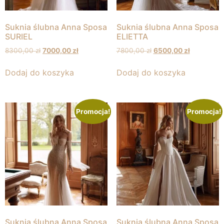
Suknia ślubna Anna Sposa
Suknia ślubna Anna Sposa
SURIEL
ELIETTA
8300,00
zł
7000,00
zł
7800,00
zł
6500,00
zł
Dodaj do koszyka
Dodaj do koszyka
Promocja!
Promocja!
Suknia ślubna Anna Sposa
Suknia ślubna Anna Sposa