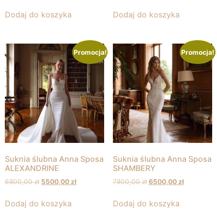
Dodaj do koszyka
Dodaj do koszyka
Promocja!
Promocja!
Suknia ślubna Anna Sposa
Suknia ślubna Anna Sposa
ALEXANDRINE
SHAMBERY
6800,00
zł
5500,00
zł
7800,00
zł
6500,00
zł
Dodaj do koszyka
Dodaj do koszyka