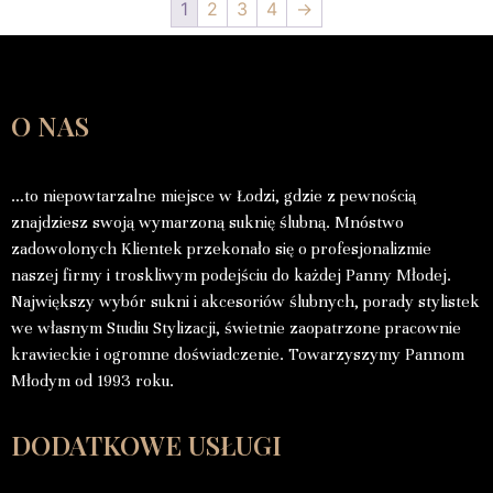
1
2
3
4
→
O NAS
…to niepowtarzalne miejsce w Łodzi, gdzie z pewnością
znajdziesz swoją wymarzoną suknię ślubną. Mnóstwo
zadowolonych Klientek przekonało się o profesjonalizmie
naszej firmy i troskliwym podejściu do każdej Panny Młodej.
Największy wybór sukni i akcesoriów ślubnych, porady stylistek
we własnym Studiu Stylizacji, świetnie zaopatrzone pracownie
krawieckie i ogromne doświadczenie. Towarzyszymy Pannom
Młodym od 1993 roku.
DODATKOWE USŁUGI