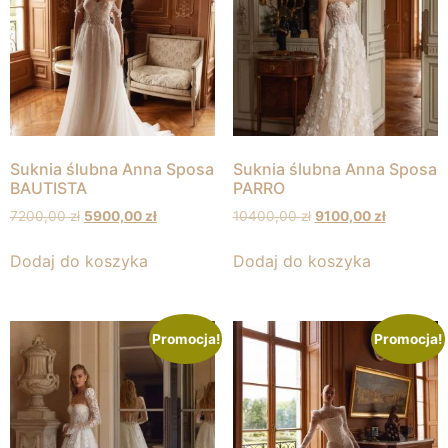
Suknia ślubna Anna Sposa
Suknia ślubna Anna Sposa
BAUTISTA
PARRO
7200,00
zł
5900,00
zł
10400,00
zł
9100,00
zł
Dodaj do koszyka
Dodaj do koszyka
Promocja!
Promocja!