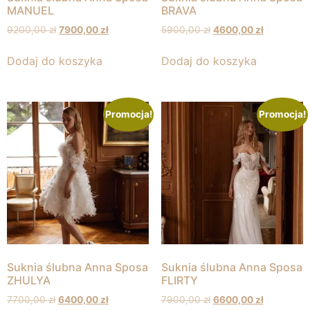
MANUEL
BRAVA
9200,00
zł
7900,00
zł
5900,00
zł
4600,00
zł
Dodaj do koszyka
Dodaj do koszyka
Promocja!
Promocja!
Suknia ślubna Anna Sposa
Suknia ślubna Anna Sposa
ZHULYA
FLIRTY
7700,00
zł
6400,00
zł
7900,00
zł
6600,00
zł