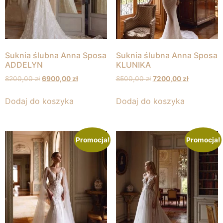
Suknia ślubna Anna Sposa
Suknia ślubna Anna Sposa
ADDELYN
KLUNIKA
8200,00
zł
6900,00
zł
8500,00
zł
7200,00
zł
Dodaj do koszyka
Dodaj do koszyka
Promocja!
Promocja!