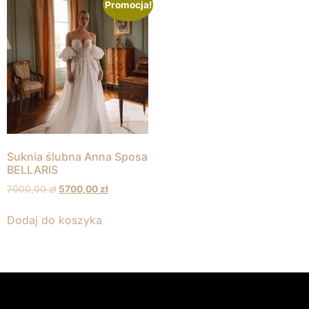
Promocja!
Suknia ślubna Anna Sposa
BELLARIS
7000,00
zł
5700,00
zł
Dodaj do koszyka