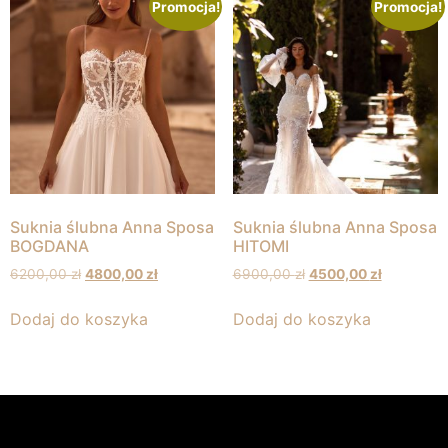
Promocja!
Promocja!
Suknia ślubna Anna Sposa
Suknia ślubna Anna Sposa
BOGDANA
HITOMI
6200,00
zł
4800,00
zł
6900,00
zł
4500,00
zł
Dodaj do koszyka
Dodaj do koszyka