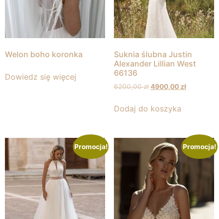
Welon boho koronka
Suknia ślubna Justin
Alexander Lillian West
66136
Dowiedz się więcej
6200,00
zł
4900,00
zł
Dodaj do koszyka
Promocja!
Promocja!