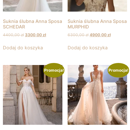
Suknia ślubna Anna Sposa
Suknia ślubna Anna Sposa
SCHEDAR
MURPHID
4400,00
zł
3300,00
zł
6300,00
zł
4900,00
zł
Dodaj do koszyka
Dodaj do koszyka
Promocja!
Promocja!