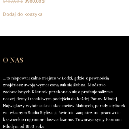
5400,00
zł
3900,00
zł
Dodaj do koszyka
O NAS
…to niepowtarzalne miejsce w Łodzi, gdzie z pewnością
znajdziesz swoją wymarzoną suknię ślubną. Mnóstwo
zadowolonych Klientek przekonało się o profesjonalizmie
naszej firmy i troskliwym podejściu do każdej Panny Młodej.
Największy wybór sukni i akcesoriów ślubnych, porady stylistek
we własnym Studiu Stylizacji, świetnie zaopatrzone pracownie
krawieckie i ogromne doświadczenie. Towarzyszymy Pannom
Młodym od 1993 roku.