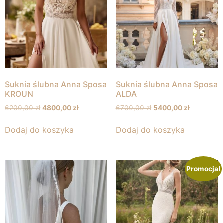
Suknia ślubna Anna Sposa
Suknia ślubna Anna Sposa
KROUN
ALDA
6200,00
zł
4800,00
zł
6700,00
zł
5400,00
zł
Dodaj do koszyka
Dodaj do koszyka
Promocja!