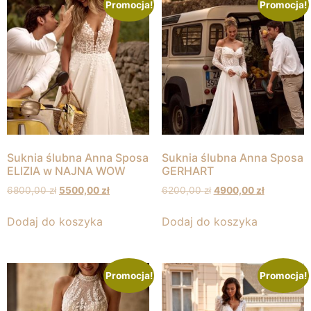
Promocja!
Promocja!
Suknia ślubna Anna Sposa
Suknia ślubna Anna Sposa
ELIZIA w NAJNA WOW
GERHART
6800,00
zł
5500,00
zł
6200,00
zł
4900,00
zł
Dodaj do koszyka
Dodaj do koszyka
Promocja!
Promocja!