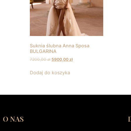
Suknia ślubna Anna Sposa
BULGARINA
7200,00
zł
5900,00
zł
Dodaj do koszyka
O NAS